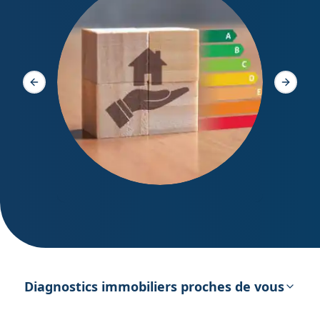
Diagno
Slide précédente
Slide s
DPE – Diagnostic de Performance
énergétique
Diagnostics immobiliers proches de vous