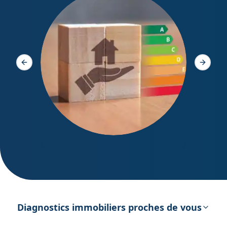
Diagno
Slide précédente
Slide s
DPE – Diagnostic de Performance
énergétique
Diagnostics immobiliers proches de vous